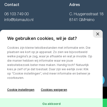
Contact
Adres
06 103 749 00
C. Huygensstraat 18
info@blomauto.nl
8141 GMHeino
Openingstijden
We gebruiken cookies, wil je dat?
Ma:
Gesloten
Cookies zijn kleine tekstbestanden met informatie erin. Die
Di t/m vr:
09.00 tot 17.00 uur.
plaatsen we kort op je apparaat. Zo zien we bijvoorbeeld
Za:
10.00 tot 16.00 uur.
welke pagina’s je zag, waar je afhaakte en wat je invulde. Op
die manier hebben wij informatie waar we jouw
websitebezoek beter mee maken. Handig toch? Natuurlijk
kies je zelf of je dat toestaat. Daar zijn we eerlijk over. Klik
op “Cookie instellingen”, vind meer informatie en beheer je
©2026· MorgenInternet
Privacy policy
Algemene voorwaarden
voorkeuren.
Cookie instellingen
Cookies weigeren
Ga akkoord