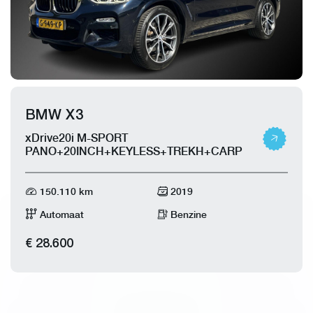
BMW X3
xDrive20i M-SPORT
PANO+20INCH+KEYLESS+TREKH+CARPLAY
150.110 km
2019
Automaat
Benzine
€ 28.600