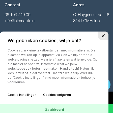
Contact
Adres
06 103 749 00
C. Huygensstraat 18
info@blomauto.nl
8141 GMHeino
Openingstijden
We gebruiken cookies, wil je dat?
Ma:
Gesloten
Cookies zijn kleine tekstbestanden met informatie erin. Die
Di t/m vr:
09.00 tot 17.00 uur.
plaatsen we kort op je apparaat. Zo zien we bijvoorbeeld
Za:
10.00 tot 16.00 uur.
welke pagina’s je zag, waar je afhaakte en wat je invulde. Op
die manier hebben wij informatie waar we jouw
websitebezoek beter mee maken. Handig toch? Natuurlijk
kies je zelf of je dat toestaat. Daar zijn we eerlijk over. Klik
op “Cookie instellingen”, vind meer informatie en beheer je
©2026· MorgenInternet
Privacy policy
Algemene voorwaarden
voorkeuren.
Cookie instellingen
Cookies weigeren
Ga akkoord