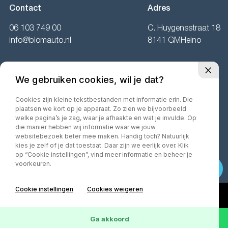
Contact
Adres
06 103 749 00
C. Huygensstraat 18
info@blomauto.nl
8141 GMHeino
Openingstijden
We gebruiken cookies, wil je dat?
Ma:
Gesloten
Di t/m vr:
09.00 tot 17.00 uur.
Cookies zijn kleine tekstbestanden met informatie erin. Die
plaatsen we kort op je apparaat. Zo zien we bijvoorbeeld
Za:
10.00 tot 16.00 uur.
welke pagina’s je zag, waar je afhaakte en wat je invulde. Op
die manier hebben wij informatie waar we jouw
websitebezoek beter mee maken. Handig toch? Natuurlijk
kies je zelf of je dat toestaat. Daar zijn we eerlijk over. Klik
op “Cookie instellingen”, vind meer informatie en beheer je
©2026· MorgenInternet
Privacy policy
Algemene voorwaarden
voorkeuren.
Cookie instellingen
Cookies weigeren
Ga akkoord