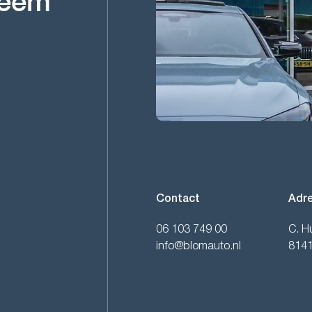
Neem
Contact
Adr
06 103 749 00
C. H
info@blomauto.nl
814