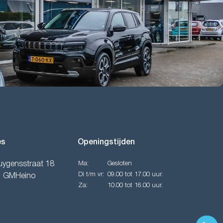
es
Openingstijden
uygensstraat 18
Ma:
Gesloten
Di t/m vr:
09.00 tot 17.00 uur.
1 GMHeino
Za:
10.00 tot 16.00 uur.