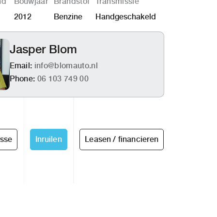
nd
Bouwjaar
Brandstof
Transmissie
2012
Benzine
Handgeschakeld
Jasper Blom
Email:
info@blomauto.nl
Phone:
06 103 749 00
esse
Inruilen
Leasen / financieren