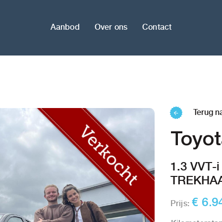
Aanbod
Over ons
Contact
Terug n
Toyot
1.3 VVT-
TREKHA
€ 6.9
Prijs: