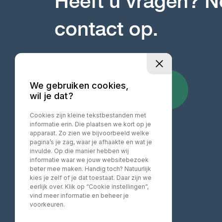
Heeft u vragen? 
contact op.
We gebruiken cookies,
WHATSAPP DIRECT
+31 06 103 749 00
wil je dat?
Cookies zijn kleine tekstbestanden met
informatie erin. Die plaatsen we kort op je
apparaat. Zo zien we bijvoorbeeld welke
pagina’s je zag, waar je afhaakte en wat je
invulde. Op die manier hebben wij
informatie waar we jouw websitebezoek
beter mee maken. Handig toch? Natuurlijk
kies je zelf of je dat toestaat. Daar zijn we
eerlijk over. Klik op “Cookie instellingen”,
vind meer informatie en beheer je
voorkeuren.