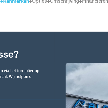
+Kenmerken
+Opties
+Omschrijving
+Financieren
esse?
n via het formulier op
mail. Wij helpen u