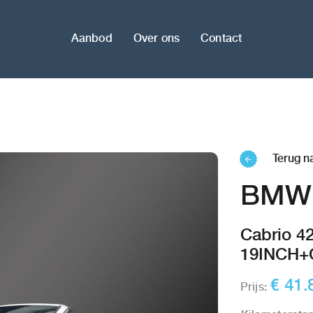
Aanbod
Over ons
Contact
Terug n
BMW 
Cabrio 4
19INCH
€ 41.
Prijs: