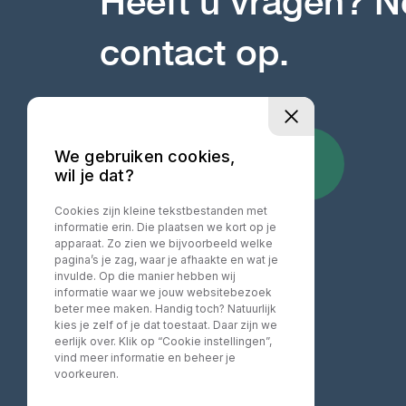
Heeft u vragen? 
contact op.
We gebruiken cookies,
WHATSAPP DIRECT
+31 06 103 749 00
wil je dat?
Cookies zijn kleine tekstbestanden met
informatie erin. Die plaatsen we kort op je
apparaat. Zo zien we bijvoorbeeld welke
pagina’s je zag, waar je afhaakte en wat je
invulde. Op die manier hebben wij
informatie waar we jouw websitebezoek
beter mee maken. Handig toch? Natuurlijk
kies je zelf of je dat toestaat. Daar zijn we
eerlijk over. Klik op “Cookie instellingen”,
vind meer informatie en beheer je
voorkeuren.