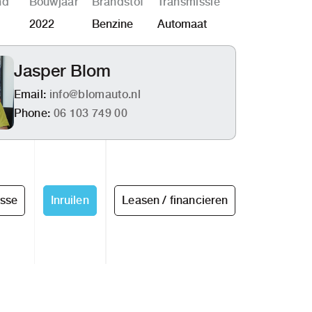
nd
Bouwjaar
Brandstof
Transmissie
2022
Benzine
Automaat
Jasper Blom
Email:
info@blomauto.nl
Phone:
06 103 749 00
esse
Inruilen
Leasen / financieren