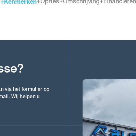
+Kenmerken
+Opties
+Omschrijving
+Financieren
esse?
n via het formulier op
mail. Wij helpen u