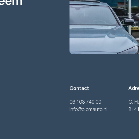
Neem
Contact
Adr
06 103 749 00
C. H
info@blomauto.nl
814