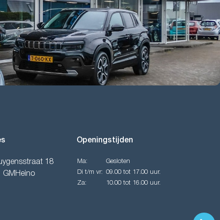
es
Openingstijden
uygensstraat 18
Ma:
Gesloten
Di t/m vr:
09.00 tot 17.00 uur.
1 GMHeino
Za:
10.00 tot 16.00 uur.