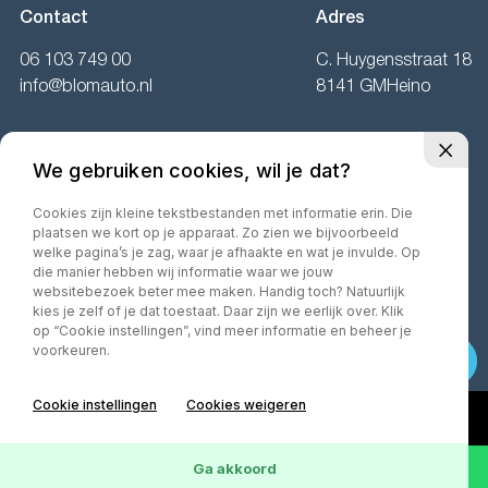
Contact
Adres
06 103 749 00
C. Huygensstraat 18
info@blomauto.nl
8141 GMHeino
Openingstijden
We gebruiken cookies, wil je dat?
Ma:
Gesloten
Di t/m vr:
09.00 tot 17.00 uur.
Cookies zijn kleine tekstbestanden met informatie erin. Die
plaatsen we kort op je apparaat. Zo zien we bijvoorbeeld
Za:
10.00 tot 16.00 uur.
welke pagina’s je zag, waar je afhaakte en wat je invulde. Op
die manier hebben wij informatie waar we jouw
websitebezoek beter mee maken. Handig toch? Natuurlijk
kies je zelf of je dat toestaat. Daar zijn we eerlijk over. Klik
op “Cookie instellingen”, vind meer informatie en beheer je
©2026· MorgenInternet
Privacy policy
Algemene voorwaarden
voorkeuren.
Cookie instellingen
Cookies weigeren
Ga akkoord