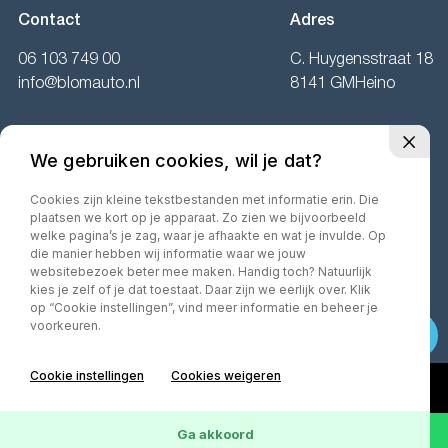
Contact
Adres
06 103 749 00
C. Huygensstraat 18
info@blomauto.nl
8141 GMHeino
Openingstijden
We gebruiken cookies, wil je dat?
Ma:
Gesloten
Cookies zijn kleine tekstbestanden met informatie erin. Die
Di t/m vr:
09.00 tot 17.00 uur.
plaatsen we kort op je apparaat. Zo zien we bijvoorbeeld
Za:
10.00 tot 16.00 uur.
welke pagina’s je zag, waar je afhaakte en wat je invulde. Op
die manier hebben wij informatie waar we jouw
websitebezoek beter mee maken. Handig toch? Natuurlijk
kies je zelf of je dat toestaat. Daar zijn we eerlijk over. Klik
op “Cookie instellingen”, vind meer informatie en beheer je
©2026· MorgenInternet
Privacy policy
Algemene voorwaarden
voorkeuren.
Cookie instellingen
Cookies weigeren
Ga akkoord